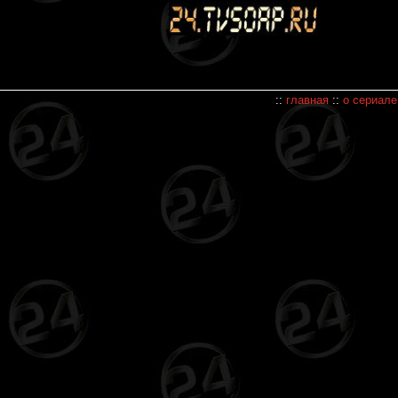
::
главная
::
о сериале