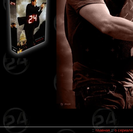
::
главная
::
о сериале